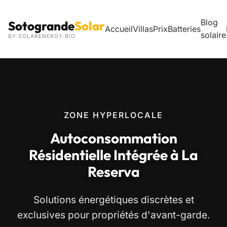
Blog
Sotogrande
Solar
Accueil
Villas
Prix
Batteries
solaire
BY SOLARENERGY.BIO
ZONE HYPERLOCALE
Autoconsommation
Résidentielle Intégrée à La
Reserva
Solutions énergétiques discrètes et
exclusives pour propriétés d'avant-garde.