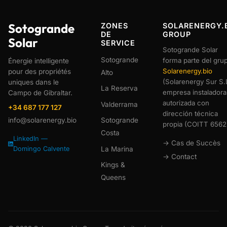
Sotogrande
ZONES
SOLARENERGY.
DE
GROUP
Solar
SERVICE
Sotogrande Solar
Sotogrande
forma parte del gru
Énergie intelligente
Solarenergy.bio
pour des propriétés
Alto
(Solarenergy Sur S.L
uniques dans le
La Reserva
empresa instaladora
Campo de Gibraltar.
autorizada con
Valderrama
+34 687 177 127
dirección técnica
info@solarenergy.bio
Sotogrande
propia (COITT 6562
Costa
LinkedIn —
→ Cas de Succès
La Marina
Domingo Calvente
→ Contact
Kings &
Queens